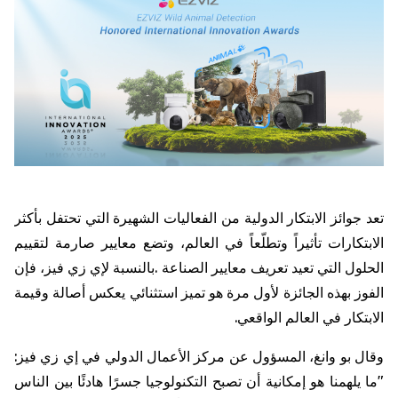
تعد
جوائز
الابتكار
الدولية
من
الفعاليات
الشهيرة
التي
تحتفل
بأكثر
الابتكارات
تأثيراً
وتطلّعاً
في
العالم،
وتضع
معايير
صارمة
لتقييم
الحلول
التي
تعيد
تعريف
معايير
الصناعة
.
بالنسبة
لإي
زي
فيز،
فإن
الفوز
بهذه
الجائزة
لأول
مرة
هو
تميز
استثنائي
يعكس
أصالة
وقيمة
الابتكار
في
العالم
الواقعي
.
وقال
بو
وانغ،
المسؤول
عن
مركز
الأعمال
الدولي
في
إي
زي
فيز
:
"
ما
يلهمنا
هو
إمكانية
أن
تصبح
التكنولوجيا
جسرًا
هادئًا
بين
الناس