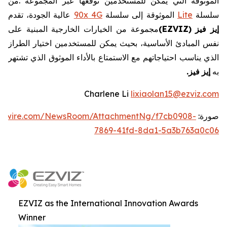
الموثوقة
التي
يمكن
للمستخدمين
توقعها
عبر
المجموعة
.
من
سلسلة
Lite
الموثوقة
إلى
سلسلة
4G
90x
عالية
الجودة،
تقدم
إيز
فيز
EZVIZ)
(
مجموعة
من
الخيارات
الخارجية
المبنية
على
نفس
المبادئ
الأساسية،
بحيث
يمكن
للمستخدمين
اختيار
الطراز
الذي
يناسب
احتياجاتهم
مع
الاستمتاع
بالأداء
الموثوق
الذي
تشتهر
به
إيز
فيز
.
Charlene Li
lixiaolan15@ezviz.com
صورة:
ewswire.com/NewsRoom/AttachmentNg/f7cb0908-
7869-41fd-8da1-5a3b763a0c06
EZVIZ as the International Innovation Awards
Winner