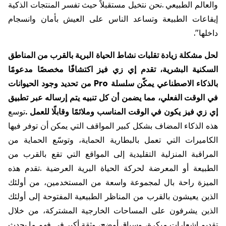
والعالم
الطبيعي
.
نحن
نتخيل
مستقبلاً
حيث
تفسر
المنتجات
الذكية
إيقاعات
الطبيعة
وتساعد
الناس
على
العيش
بأمان
وانسجام
داخلها
."
لحل
مشكلة
زيادة
تقلبات
نشاط
الحياة
البرية
بالقرب
من
المناطق
السكنية
البشرية،
تقدم
إي
زي
فيز
اكتشافًا
مخصصًا
مدعومًا
بالذكاء
الاصطناعي
يمكّن
سلسلة
Pro
من
تحديد
وجود
الحيوانات
في
الوقت
الفعلي،
مما
يضمن
أن
كل
تنبيه
يتم
إرساله
عبر
تطبيق
إي
زي
فيز
يكون
في
الوقت
المناسب
وملائمًا
وقابلًا
للعمل
.
توسع
هذه
الذكاء
المضاف
بشكل
كبير
المواقف
التي
يمكن
أن
توفر
فيها
الكاميرات
التي
تعمل
بالبطارية
الحماية،
وتوسّع
الحماية
من
المراقبة
المنزلية
التقليدية
إلى
المواقع
التي
تقع
بالقرب
من
الطبيعة
أو
المعرضة
لحركة
الحياة
البرية
العرضية
.
تقدم
هذه
الميزة
راحة
بال
لمجموعة
واسعة
من
المستخدمين،
من
أولئك
الذين
يعيشون
بالقرب
من
المناظر
الطبيعية
المفتوحة
إلى
أولئك
الذين
يشرفون
على
المساحات
الخارجية
المشتركة،
من
خلال
تقديم
إشعارات
مبكرة،
وسياق
أوضح،
وثقة
أكبر
في
فهم
ما
يحدث