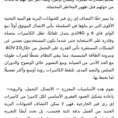
من
حولهم
قبل
ظهور
المخاطر
المحتملة
.
ما
يميز
حقًا
اكتشاف
إي
زي
فيز
للحيوانات
البرية
هو
البنية
التحتية
الأقوى
التي
تم
بناؤها
في
السلسلة
.
يأتي
الاتصال
الموثوق
أولاً
:
مع
الواي
فاي
6
و
4G
الذي
يتبدل
تلقائيًا،
تظل
الكاميرات
متصلة
وقادرة
على
الاستجابة
حتى
عندما
يكون
المستخدمون
بعيدين
عن
الشبكات
المستقرة
.
تأتي
القدرة
على
التحمل
من
خلال
AOV 2.0
ومرونة
الطاقة
الشمسية،
مما
يبقي
النظام
نشطًا
لفترات
طويلة
مع
الحد
الأدنى
من
الصيانة
.
ومع
التصوير
عالي
الوضوح
والدوران
السلس
والبعيد
المدى،
تلتقط
الكاميرات
رؤية
أوسع
وأكثر
تفصيلًا
لما
يحيط
بها
.
تقوم
هذه
الأساسيات
المعززة
—
الاتصال،
التحمل،
والرؤية
—
بإعادة
تشكيل
العمود
الفقري
الأساسي
لكل
كاميرا
من
كاميرات
إي
زي
فيز
الخارجية
.
فهي
لا
تمكن
اكتشاف
الحيوانات
البرية
الجديد
من
العمل
بدقة
ثابتة
فحسب،
بل
تحدد
أيضًا
التجربة