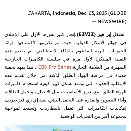
JAKARTA, Indonesia, Dec. 03, 2025 (GLOBE
NEWSWIRE) --
تحتفل
إيز
فيز
EZVIZ)
(
بإنجاز
كبير
بفوزها
الأول
على
الإطلاق
في
جوائز
الابتكار
الدولية،
حيث
تم
تكريمها
لاكتشافها
الرائد
للحيوانات
البرية
المدعوم
بالذكاء
الاصطناعي
.
تم
تقديم
هذه
التقنية
المبتكرة
لأول
مرة
في
سلسلة
الكاميرات
الخارجية
الشهيرة
من
العلامة
التجارية،
EB8 Pro Series
،
مما
يمهد
لحقبة
جديدة
في
مراقبة
الهواء
الطلق
الذكية
.
من
خلال
تقديم
هذه
الإمكانية
الجديدة
التي
توسع
بشكل
كبير
كيفية
استخدام
كاميرات
الهواء
الطلق،
مع
تعزيز
الأساسيات
مثل
الاتصال،
وتحمل
الطاقة،
وأداء
التصوير،
والقدرة
على
التحمل
البيئي،
تعيد
إي
زي
فيز
تعريف
إمكانيات
الكاميرات
التي
تعمل
بالبطاريات
وتستعد
لمواجهة
مجموعة
أكبر
من
التحديات
الواقعية
.